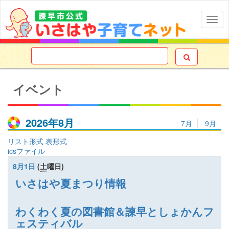
Togg
navig

イベント
2026年8月
7月
9月
リスト形式
表形式
icsファイル
8月1日
(
土
曜日
)
いさはや夏まつり情報
わくわく夏の図書館＆諫早としょかんフ
ェスティバル