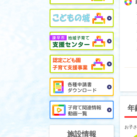
年
お子
施設情報