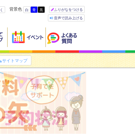
背景色
ふりがなをつける
く
白
青
黒
音声で読み上げる
サイトマップ
