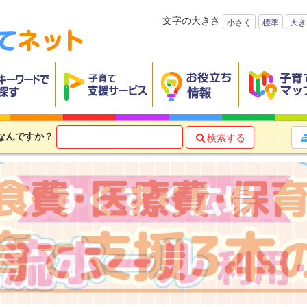
文字の大きさ
小さく
標準
大き
なんですか？
検索する
