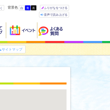
背景色
ふりがなをつける
く
白
青
黒
音声で読み上げる
サイトマップ
