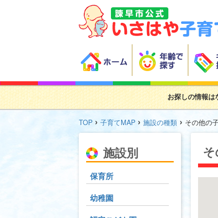
お探しの情報は
›
›
›
TOP
子育てMAP
施設の種類
その他の
そ
施設別
保育所
幼稚園