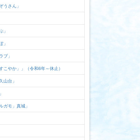
ぞうさん」
ぶ」
ぽ」
ラブ」
すこやか」」（令和6年～休止）
久山台」
」
ルガモ」真城」