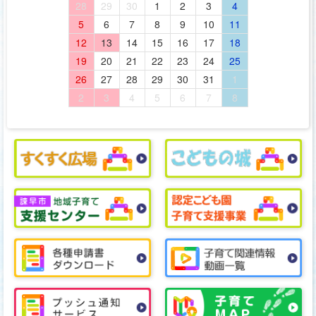
28
29
30
1
2
3
4
5
6
7
8
9
10
11
12
13
14
15
16
17
18
19
20
21
22
23
24
25
26
27
28
29
30
31
1
2
3
4
5
6
7
8