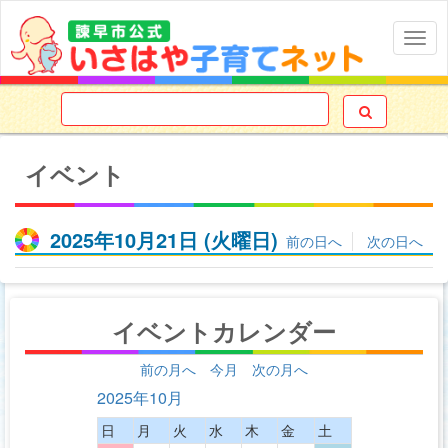
Togg
navig

イベント
2025年10月21日
(火
曜日
)
前の日へ
次の日へ
イベントカレンダー
前の月へ
今月
次の月へ
2025年10月
日
月
火
水
木
金
土