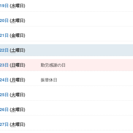
19日
(
水
曜日
)
20日
(
木
曜日
)
21日
(
金
曜日
)
22日
(
土
曜日
)
23日
(
日
曜日
)
勤労感謝の日
24日
(
月
曜日
)
振替休日
25日
(
火
曜日
)
26日
(
水
曜日
)
27日
(
木
曜日
)