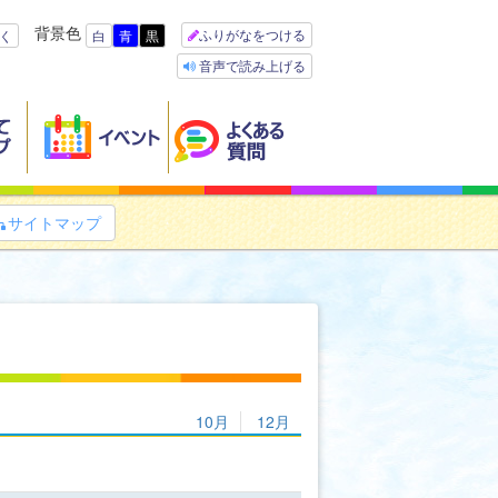
背景色
ふりがなをつける
く
白
青
黒
音声で読み上げる
サイトマップ

10月
12月