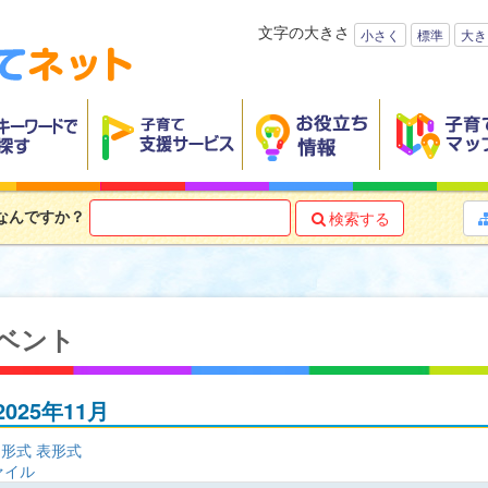
文字の大きさ
小さく
標準
大き
なんですか？
検索する

ベント
2025年11月
ト形式
表形式
ファイル