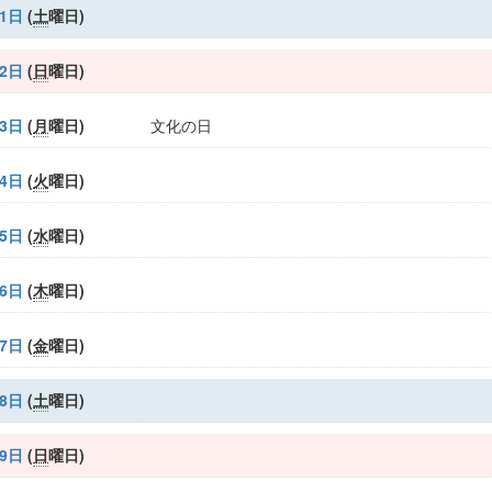
月1日
(
土
曜日
)
月2日
(
日
曜日
)
月3日
(
月
曜日
)
文化の日
月4日
(
火
曜日
)
月5日
(
水
曜日
)
月6日
(
木
曜日
)
月7日
(
金
曜日
)
月8日
(
土
曜日
)
月9日
(
日
曜日
)