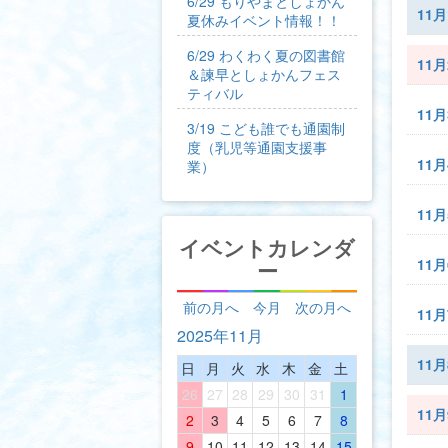
6/29 もりやまとしょかん
11
夏休みイベント情報！！
6/29 わくわく夏の図書館
11
＆諫早としょかんフェス
ティバル
11
3/19 こども誰でも通園制
度（乳児等通園支援事
11
業）
11
イベントカレンダ
11
ー
前の月へ
今月
次の月へ
11
2025年11月
11
日
月
火
水
木
金
土
26
27
28
29
30
31
1
11
2
3
4
5
6
7
8
9
10
11
12
13
14
15