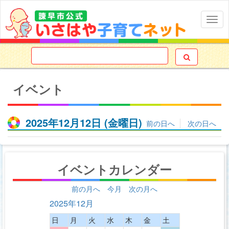
Togg
navig

イベント
2025年12月12日
(金
曜日
)
前の日へ
次の日へ
イベントカレンダー
前の月へ
今月
次の月へ
2025年12月
日
月
火
水
木
金
土