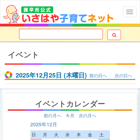
Togg
navig

イベント
2025年12月25日
(木
曜日
)
前の日へ
次の日へ
イベントカレンダー
前の月へ
今月
次の月へ
2025年12月
日
月
火
水
木
金
土