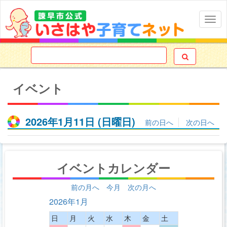
Togg
navig

イベント
2026年1月11日
(日
曜日
)
前の日へ
次の日へ
イベントカレンダー
前の月へ
今月
次の月へ
2026年1月
日
月
火
水
木
金
土