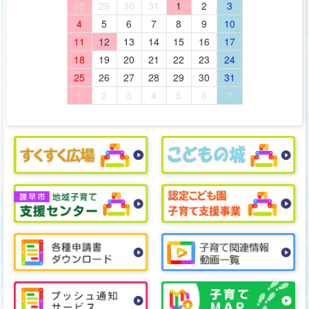
28
29
30
31
1
2
3
4
5
6
7
8
9
10
11
12
13
14
15
16
17
18
19
20
21
22
23
24
25
26
27
28
29
30
31
1
2
3
4
5
6
7