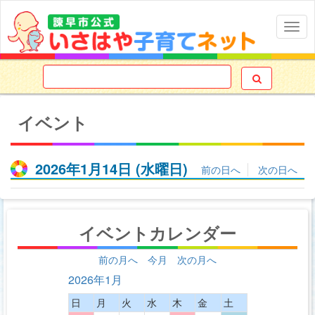
Togg
navig

イベント
2026年1月14日
(水
曜日
)
前の日へ
次の日へ
イベントカレンダー
前の月へ
今月
次の月へ
2026年1月
日
月
火
水
木
金
土