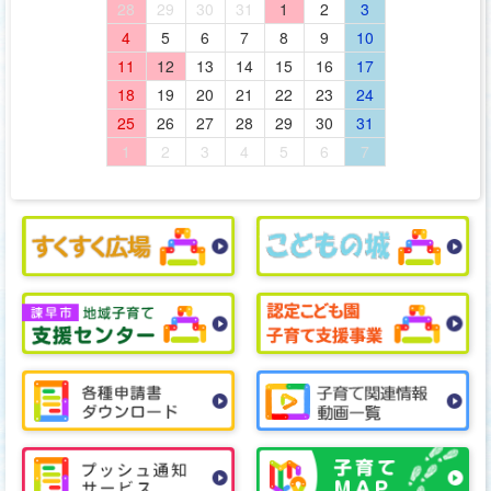
28
29
30
31
1
2
3
4
5
6
7
8
9
10
11
12
13
14
15
16
17
18
19
20
21
22
23
24
25
26
27
28
29
30
31
1
2
3
4
5
6
7