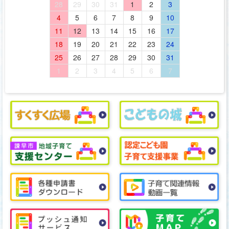
28
29
30
31
1
2
3
4
5
6
7
8
9
10
11
12
13
14
15
16
17
18
19
20
21
22
23
24
25
26
27
28
29
30
31
1
2
3
4
5
6
7