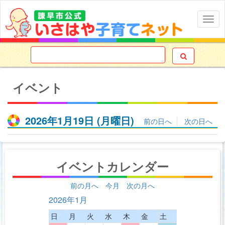
Togg
navig

イベント
2026年1月19日
(月
曜日
)
前の日へ
次の日へ
イベントカレンダー
前の月へ
今月
次の月へ
2026年1月
日
月
火
水
木
金
土