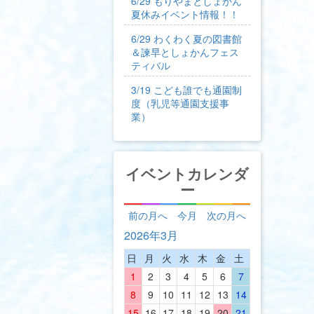
6/29 もりやまとしょかん
夏休みイベント情報！！
6/29 わくわく夏の図書館
＆諫早としょかんフェス
ティバル
3/19 こども誰でも通園制
度（乳児等通園支援事
業）
イベントカレンダ
ー
前の月へ
今月
次の月へ
2026年3月
日
月
火
水
木
金
土
1
2
3
4
5
6
7
8
9
10
11
12
13
14
15
16
17
18
19
20
21