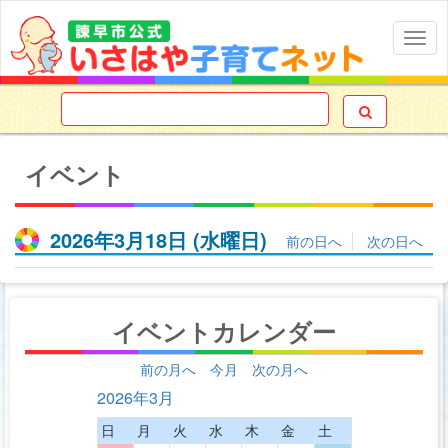
Togg
navig

イベント
2026年3月18日
(水
曜日
)
前の日へ
次の日へ
イベントカレンダー
前の月へ
今月
次の月へ
2026年3月
日
月
火
水
木
金
土