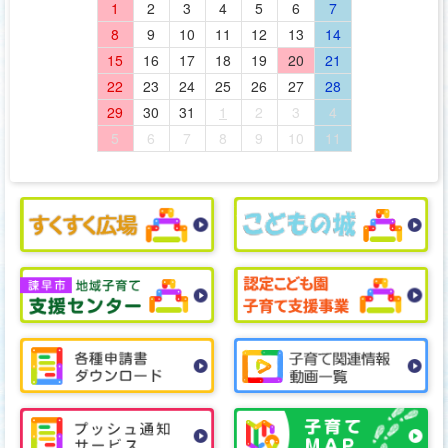
1
2
3
4
5
6
7
8
9
10
11
12
13
14
15
16
17
18
19
20
21
22
23
24
25
26
27
28
29
30
31
1
2
3
4
5
6
7
8
9
10
11