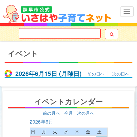
Togg
navig

イベント
2026年6月15日
(月
曜日
)
前の日へ
次の日へ
イベントカレンダー
前の月へ
今月
次の月へ
2026年6月
日
月
火
水
木
金
土