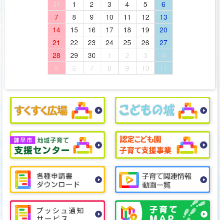
31
1
2
3
4
5
6
7
8
9
10
11
12
13
14
15
16
17
18
19
20
21
22
23
24
25
26
27
28
29
30
1
2
3
4
5
6
7
8
9
10
11