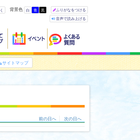
背景色
ふりがなをつける
く
白
青
黒
音声で読み上げる
サイトマップ

前の日へ
次の日へ