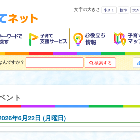
文字の大きさ
小さく
標準
大き
なんですか？
検索する

ベント
2026年6月22日
(月
曜日
)