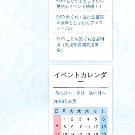
6/29 もりやまとしょかん
夏休みイベント情報！！
6/29 わくわく夏の図書館
＆諫早としょかんフェス
ティバル
3/19 こども誰でも通園制
度（乳児等通園支援事
業）
イベントカレンダ
ー
前の月へ
今月
次の月へ
2026年6月
日
月
火
水
木
金
土
31
1
2
3
4
5
6
7
8
9
10
11
12
13
14
15
16
17
18
19
20