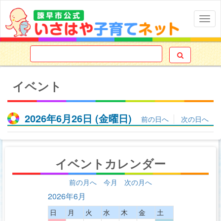
Togg
navig

イベント
2026年6月26日
(金
曜日
)
前の日へ
次の日へ
イベントカレンダー
前の月へ
今月
次の月へ
2026年6月
日
月
火
水
木
金
土