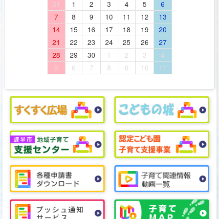
31
1
2
3
4
5
6
7
8
9
10
11
12
13
14
15
16
17
18
19
20
21
22
23
24
25
26
27
28
29
30
1
2
3
4
5
6
7
8
9
10
11