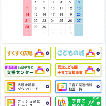
31
1
2
3
4
5
6
7
8
9
10
11
12
13
14
15
16
17
18
19
20
21
22
23
24
25
26
27
28
29
30
1
2
3
4
5
6
7
8
9
10
11