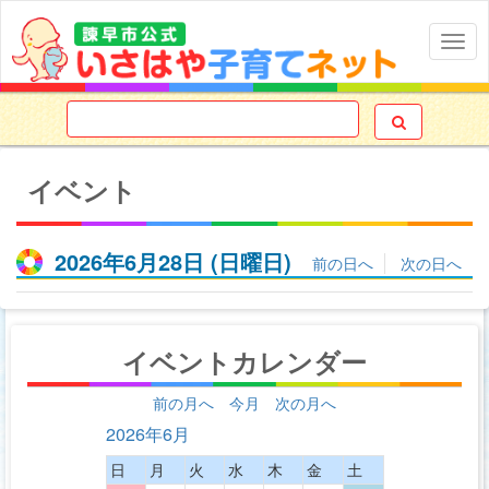
Togg
navig

イベント
2026年6月28日
(日
曜日
)
前の日へ
次の日へ
イベントカレンダー
前の月へ
今月
次の月へ
2026年6月
日
月
火
水
木
金
土