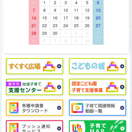
31
1
2
3
4
5
6
7
8
9
10
11
12
13
14
15
16
17
18
19
20
21
22
23
24
25
26
27
28
29
30
1
2
3
4
5
6
7
8
9
10
11