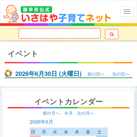
Togg
navig

イベント
2026年6月30日
(火
曜日
)
前の日へ
次の日へ
イベントカレンダー
前の月へ
今月
次の月へ
2026年6月
日
月
火
水
木
金
土