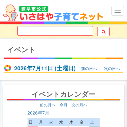
Togg
navig

イベント
2026年7月11日
(土
曜日
)
前の日へ
次の日へ
イベントカレンダー
前の月へ
今月
次の月へ
2026年7月
日
月
火
水
木
金
土