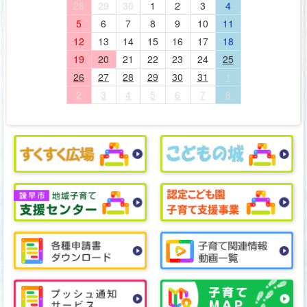
28
29
30
1
2
3
4
5
6
7
8
9
10
11
12
13
14
15
16
17
18
19
20
21
22
23
24
25
26
27
28
29
30
31
1
2
3
4
5
6
7
8