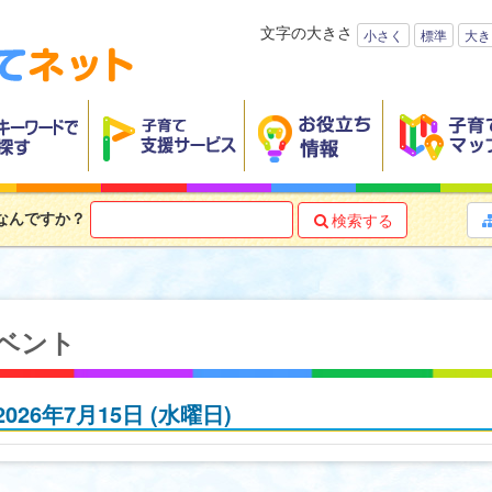
文字の大きさ
小さく
標準
大き
なんですか？
検索する

ベント
2026年7月15日
(水
曜日
)