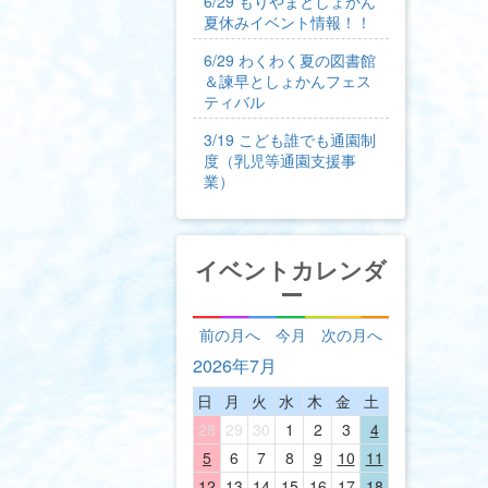
6/29 もりやまとしょかん
夏休みイベント情報！！
6/29 わくわく夏の図書館
＆諫早としょかんフェス
ティバル
3/19 こども誰でも通園制
度（乳児等通園支援事
業）
イベントカレンダ
ー
前の月へ
今月
次の月へ
2026年7月
日
月
火
水
木
金
土
28
29
30
1
2
3
4
5
6
7
8
9
10
11
12
13
14
15
16
17
18