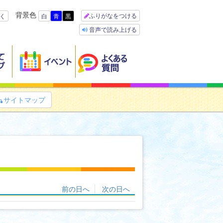
背景色
ふりがなをつける
く
白
青
黒
音声で読み上げる
サイトマップ

前の日へ
次の日へ