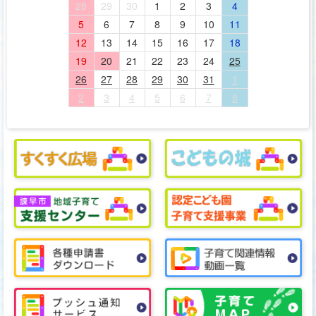
28
29
30
1
2
3
4
5
6
7
8
9
10
11
12
13
14
15
16
17
18
19
20
21
22
23
24
25
26
27
28
29
30
31
1
2
3
4
5
6
7
8