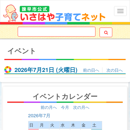
Togg
navig

イベント
2026年7月21日
(火
曜日
)
前の日へ
次の日へ
イベントカレンダー
前の月へ
今月
次の月へ
2026年7月
日
月
火
水
木
金
土