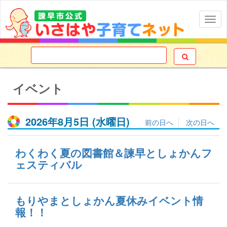
Togg
navig

イベント
2026年8月5日
(水
曜日
)
前の日へ
次の日へ
わくわく夏の図書館＆諫早としょかんフ
ェスティバル
もりやまとしょかん夏休みイベント情
報！！