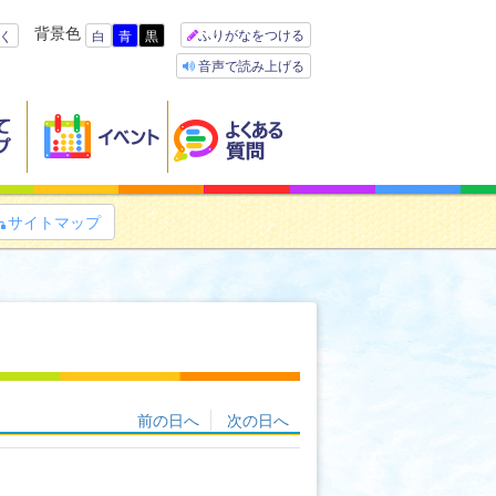
背景色
ふりがなをつける
く
白
青
黒
音声で読み上げる
サイトマップ

前の日へ
次の日へ