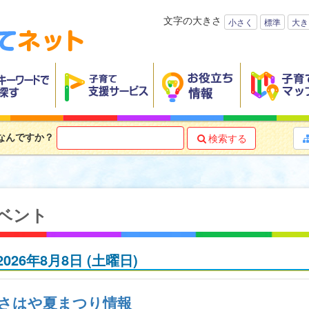
文字の大きさ
小さく
標準
大き
なんですか？
検索する

ベント
2026年8月8日
(土
曜日
)
さはや夏まつり情報