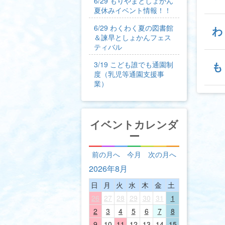
6/29 もりやまとしょかん
夏休みイベント情報！！
6/29 わくわく夏の図書館
わ
＆諫早としょかんフェス
ティバル
も
3/19 こども誰でも通園制
度（乳児等通園支援事
業）
イベントカレンダ
ー
前の月へ
今月
次の月へ
2026年8月
日
月
火
水
木
金
土
26
27
28
29
30
31
1
2
3
4
5
6
7
8
9
10
11
12
13
14
15