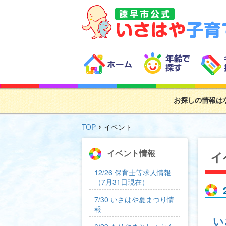
お探しの情報は
›
TOP
イベント
イベント情報
イ
12/26 保育士等求人情報
（7月31日現在）
7/30 いさはや夏まつり情
報
い