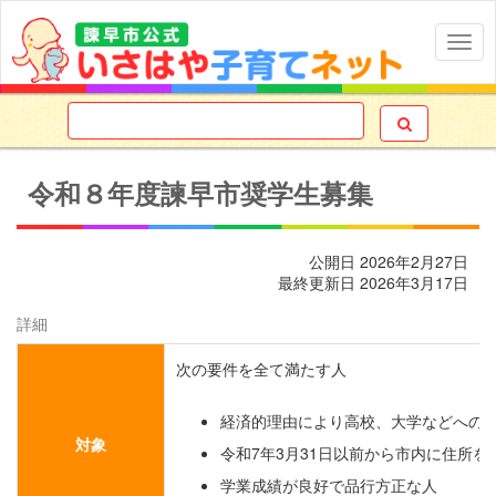
Togg
navig

令和８年度諫早市奨学生募集
公開日
2026年2月27日
最終更新日
2026年3月17日
詳細
次の要件を全て満たす人
経済的理由により高校、大学などへの
対象
令和7年3月31日以前から市内に住所を
学業成績が良好で品行方正な人