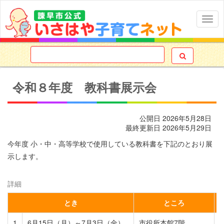
Togg
navig

令和８年度 教科書展示会
公開日
2026年5月28日
最終更新日
2026年5月29日
今年度 小・中・高等学校で使用している教科書を下記のとおり展
示します。
詳細
とき
ところ
1
6月15日（月）～7月3日（金）
市役所本館7階