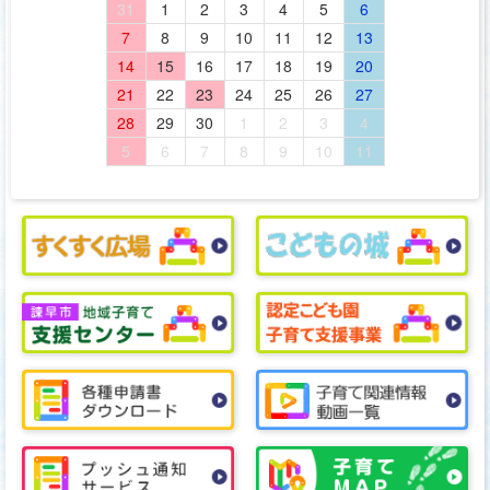
31
1
2
3
4
5
6
7
8
9
10
11
12
13
14
15
16
17
18
19
20
21
22
23
24
25
26
27
28
29
30
1
2
3
4
5
6
7
8
9
10
11