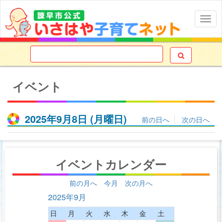
Togg
navig

イベント
2025年9月8日
(月
曜日
)
前の日へ
次の日へ
イベントカレンダー
前の月へ
今月
次の月へ
2025年9月
日
月
火
水
木
金
土