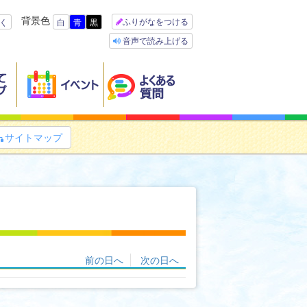
背景色
ふりがなをつける
く
白
青
黒
音声で読み上げる
サイトマップ

前の日へ
次の日へ