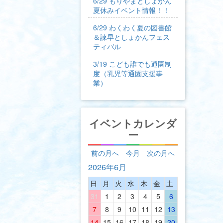
6/29 もりやまとしょかん
夏休みイベント情報！！
6/29 わくわく夏の図書館
＆諫早としょかんフェス
ティバル
3/19 こども誰でも通園制
度（乳児等通園支援事
業）
イベントカレンダ
ー
前の月へ
今月
次の月へ
2026年6月
日
月
火
水
木
金
土
31
1
2
3
4
5
6
7
8
9
10
11
12
13
14
15
16
17
18
19
20