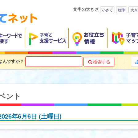
文字の大きさ
小さく
標準
大き
なんですか？
検索する

ベント
2026年6月6日
(土
曜日
)