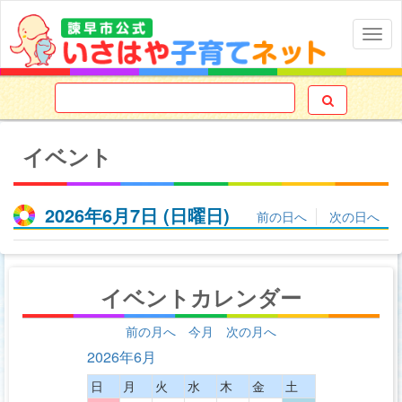
Togg
navig

イベント
2026年6月7日
(日
曜日
)
前の日へ
次の日へ
イベントカレンダー
前の月へ
今月
次の月へ
2026年6月
日
月
火
水
木
金
土