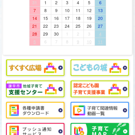
31
1
2
3
4
5
6
7
8
9
10
11
12
13
14
15
16
17
18
19
20
21
22
23
24
25
26
27
28
29
30
1
2
3
4
5
6
7
8
9
10
11