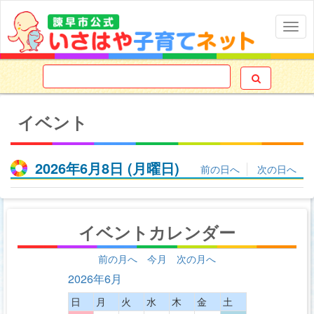
Togg
navig

イベント
2026年6月8日
(月
曜日
)
前の日へ
次の日へ
イベントカレンダー
前の月へ
今月
次の月へ
2026年6月
日
月
火
水
木
金
土