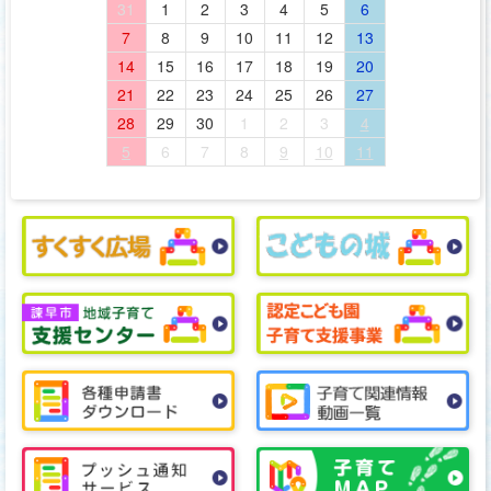
31
1
2
3
4
5
6
7
8
9
10
11
12
13
14
15
16
17
18
19
20
21
22
23
24
25
26
27
28
29
30
1
2
3
4
5
6
7
8
9
10
11