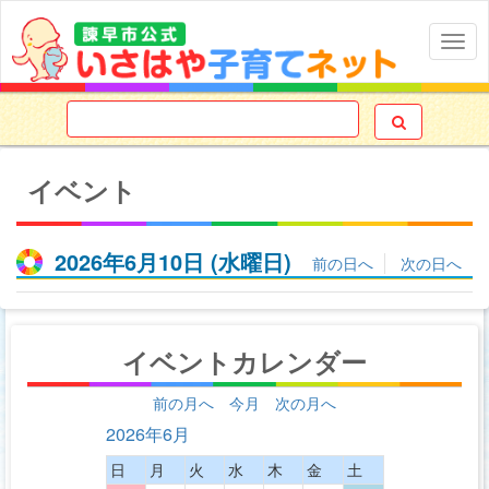
Togg
navig

イベント
2026年6月10日
(水
曜日
)
前の日へ
次の日へ
イベントカレンダー
前の月へ
今月
次の月へ
2026年6月
日
月
火
水
木
金
土