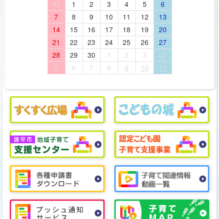
31
1
2
3
4
5
6
7
8
9
10
11
12
13
14
15
16
17
18
19
20
21
22
23
24
25
26
27
28
29
30
1
2
3
4
5
6
7
8
9
10
11