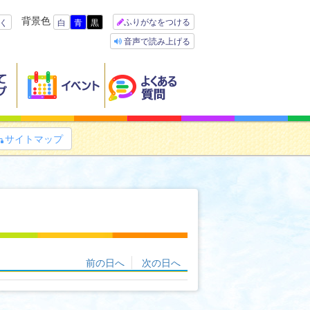
背景色
ふりがなをつける
く
白
青
黒
音声で読み上げる
サイトマップ

前の日へ
次の日へ