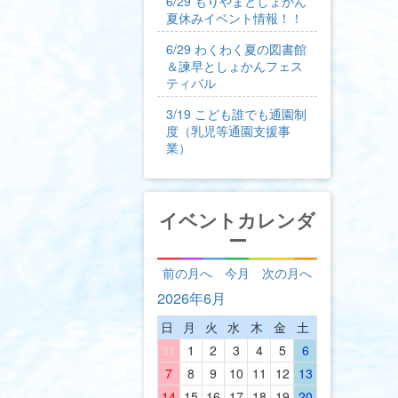
6/29 もりやまとしょかん
夏休みイベント情報！！
6/29 わくわく夏の図書館
＆諫早としょかんフェス
ティバル
3/19 こども誰でも通園制
度（乳児等通園支援事
業）
イベントカレンダ
ー
前の月へ
今月
次の月へ
2026年6月
日
月
火
水
木
金
土
31
1
2
3
4
5
6
7
8
9
10
11
12
13
14
15
16
17
18
19
20