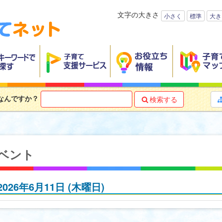
文字の大きさ
小さく
標準
大き
なんですか？
検索する

ベント
2026年6月11日
(木
曜日
)