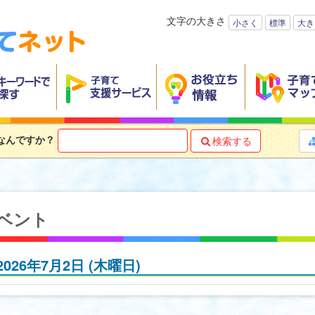
文字の大きさ
小さく
標準
大き
なんですか？
検索する

ベント
2026年7月2日
(木
曜日
)