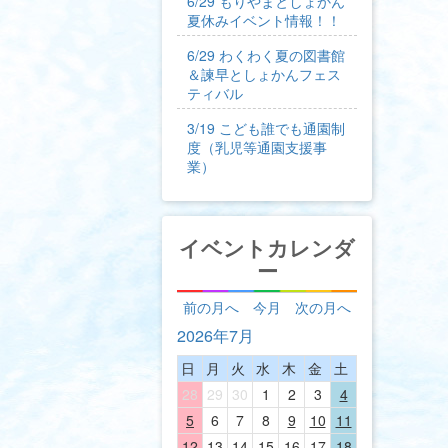
6/29 もりやまとしょかん
夏休みイベント情報！！
6/29 わくわく夏の図書館
＆諫早としょかんフェス
ティバル
3/19 こども誰でも通園制
度（乳児等通園支援事
業）
イベントカレンダ
ー
前の月へ
今月
次の月へ
2026年7月
日
月
火
水
木
金
土
28
29
30
1
2
3
4
5
6
7
8
9
10
11
12
13
14
15
16
17
18