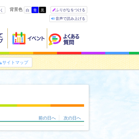
背景色
ふりがなをつける
く
白
青
黒
音声で読み上げる
サイトマップ

前の日へ
次の日へ