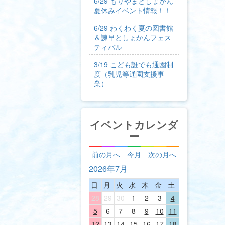
6/29 もりやまとしょかん
夏休みイベント情報！！
6/29 わくわく夏の図書館
＆諫早としょかんフェス
ティバル
3/19 こども誰でも通園制
度（乳児等通園支援事
業）
イベントカレンダ
ー
前の月へ
今月
次の月へ
2026年7月
日
月
火
水
木
金
土
28
29
30
1
2
3
4
5
6
7
8
9
10
11
12
13
14
15
16
17
18