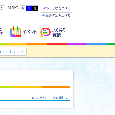
背景色
ふりがなをつける
く
白
青
黒
音声で読み上げる
サイトマップ

前の日へ
次の日へ