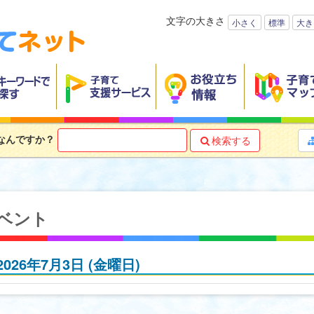
文字の大きさ
小さく
標準
大き
なんですか？
検索する

ベント
2026年7月3日
(金
曜日
)