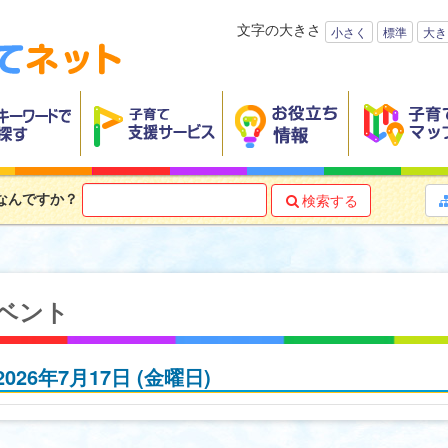
文字の大きさ
小さく
標準
大き
なんですか？
検索する

ベント
2026年7月17日
(金
曜日
)