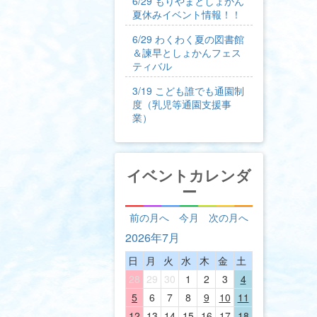
6/29 もりやまとしょかん
夏休みイベント情報！！
6/29 わくわく夏の図書館
＆諫早としょかんフェス
ティバル
3/19 こども誰でも通園制
度（乳児等通園支援事
業）
イベントカレンダ
ー
前の月へ
今月
次の月へ
2026年7月
日
月
火
水
木
金
土
28
29
30
1
2
3
4
5
6
7
8
9
10
11
12
13
14
15
16
17
18