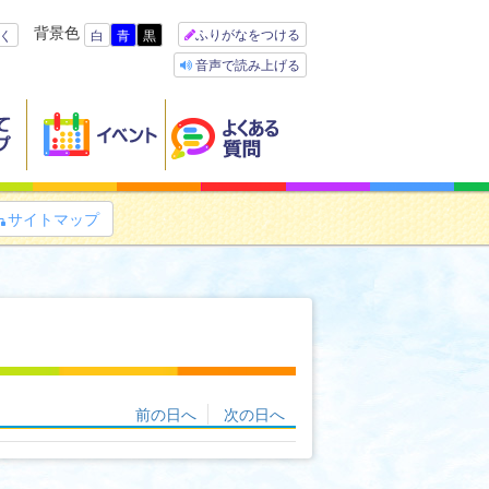
背景色
ふりがなをつける
く
白
青
黒
音声で読み上げる
サイトマップ

前の日へ
次の日へ