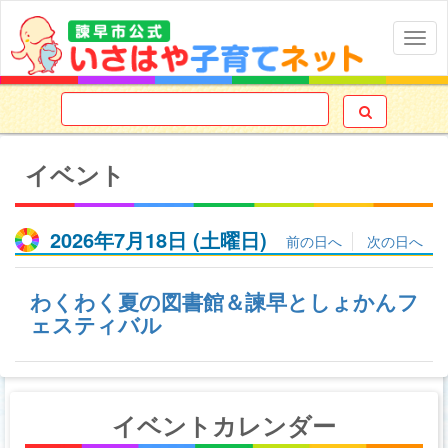
Togg
navig

イベント
2026年7月18日
(土
曜日
)
前の日へ
次の日へ
わくわく夏の図書館＆諫早としょかんフ
ェスティバル
イベントカレンダー