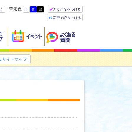
背景色
ふりがなをつける
く
白
青
黒
音声で読み上げる
サイトマップ
