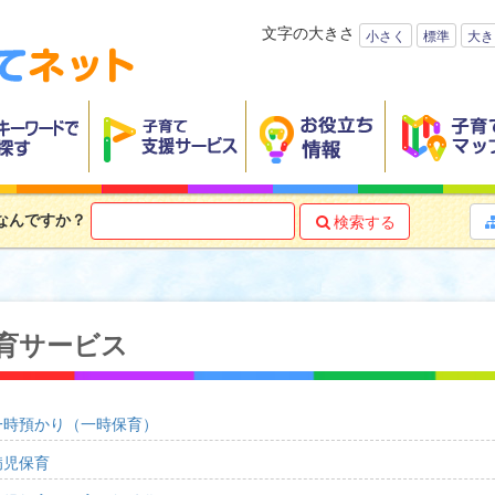
文字の大きさ
小さく
標準
大き
なんですか？
検索する

育サービス
一時預かり（一時保育）
病児保育