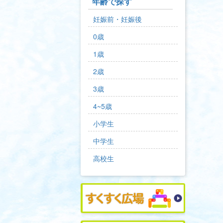
年齢で探す
妊娠前・妊娠後
0歳
1歳
2歳
3歳
4~5歳
小学生
中学生
高校生