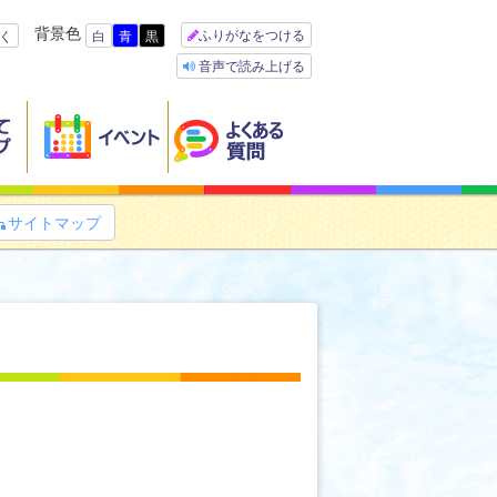
背景色
ふりがなをつける
く
白
青
黒
音声で読み上げる
サイトマップ
