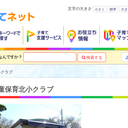
文字の大きさ
小さく
標準
大き
なんですか？
検索する

小クラブ
童保育北小クラブ