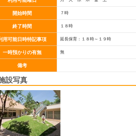
開始時間
７時
終了時間
１８時
利用可能日時特記事項
延長保育：１８時～１９時
一時預かりの有無
無
備考
施設写真