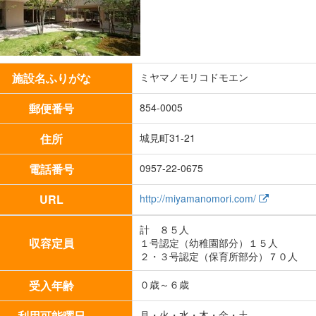
施設名ふりがな
ミヤマノモリコドモエン
郵便番号
854-0005
住所
城見町31-21
電話番号
0957-22-0675
URL
http://miyamanomori.com/
計 ８５人
収容定員
１号認定（幼稚園部分）１５人
２・３号認定（保育所部分）７０人
受入年齢
０歳～６歳
利用可能曜日
月・火・水・木・金・土