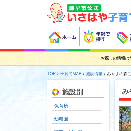
お探しの情報は
›
›
›
TOP
子育てMAP
施設情報
みやまの森
み
施設別
保育所
幼稚園