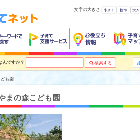
文字の大きさ
小さく
標準
大き
なんですか？
検索する

こども園
やまの森こども園