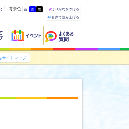
背景色
ふりがなをつける
く
白
青
黒
音声で読み上げる
サイトマップ
