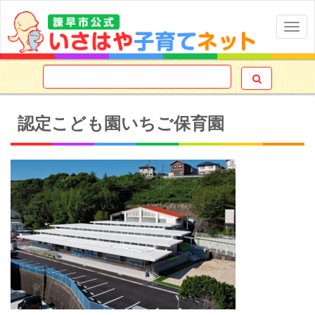
Togg
navig

認定こども園いちご保育園