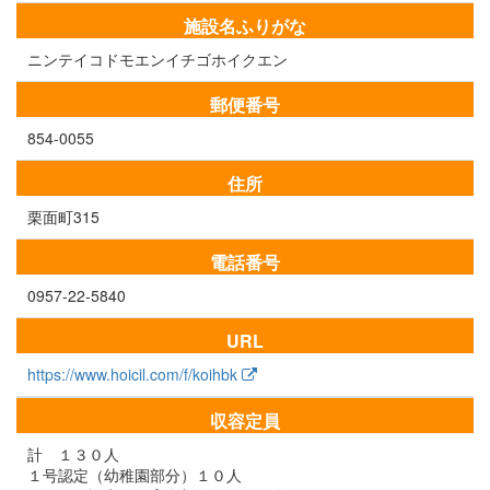
施設名ふりがな
ニンテイコドモエンイチゴホイクエン
郵便番号
854-0055
住所
栗面町315
電話番号
0957-22-5840
URL
https://www.hoicil.com/f/koihbk
収容定員
計 １３０人
１号認定（幼稚園部分）１０人