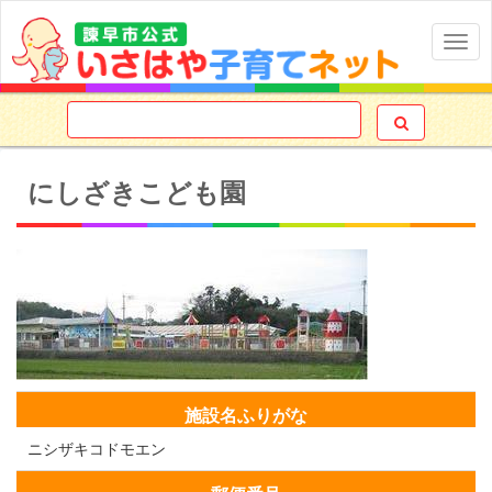
Togg
navig

にしざきこども園
施設名ふりがな
ニシザキコドモエン