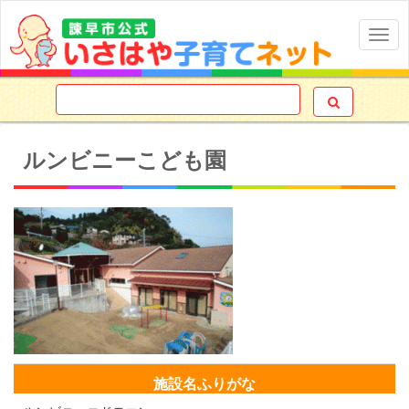
Togg
navig

ルンビニーこども園
施設名ふりがな