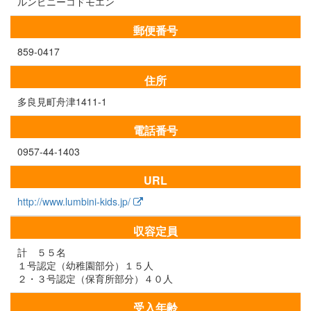
ルンビニーコドモエン
郵便番号
859-0417
住所
多良見町舟津1411-1
電話番号
0957-44-1403
URL
http://www.lumbini-kids.jp/
収容定員
計 ５５名
１号認定（幼稚園部分）１５人
２・３号認定（保育所部分）４０人
受入年齢