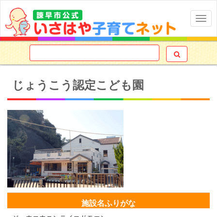
Togg
navig

じょうこう認定こども園
施設名ふりがな