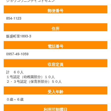
ジョウコウニンテイコドモエン
郵便番号
854-1123
住所
飯盛町里1893-3
電話番号
0957-49-1059
収容定員
計 ６０人
１号認定（幼稚園部分）１０人
２・３号認定（保育所部分）５０人
受入年齢
０歳～６歳
利用可能曜日