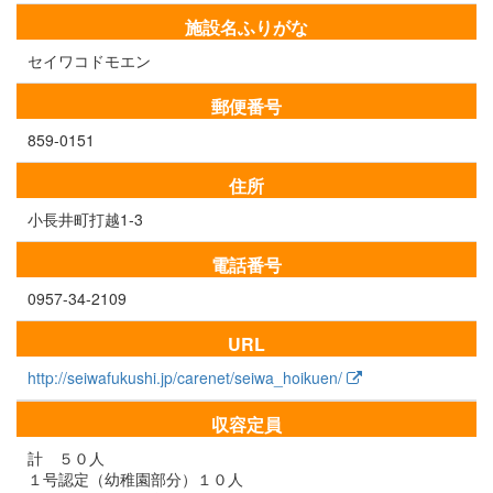
施設名ふりがな
セイワコドモエン
郵便番号
859-0151
住所
小長井町打越1-3
電話番号
0957-34-2109
URL
http://seiwafukushi.jp/carenet/seiwa_hoikuen/
収容定員
計 ５０人
１号認定（幼稚園部分）１０人