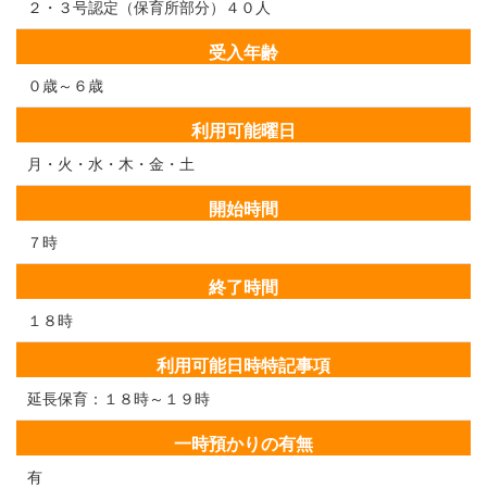
２・３号認定（保育所部分）４０人
受入年齢
０歳～６歳
利用可能曜日
月・火・水・木・金・土
開始時間
７時
終了時間
１８時
利用可能日時特記事項
延長保育：１８時～１９時
一時預かりの有無
有