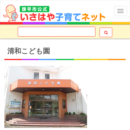
Togg
navig

清和こども園