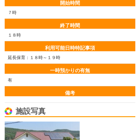
開始時間
７時
終了時間
１８時
利用可能日時特記事項
延長保育：１８時～１９時
一時預かりの有無
有
備考
施設写真