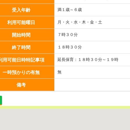
受入年齢
満１歳～６歳
利用可能曜日
月・火・水・木・金・土
開始時間
７時３０分
終了時間
１８時３０分
利用可能日時特記事項
延長保育：１８時３０分～１９時
一時預かりの有無
無
備考