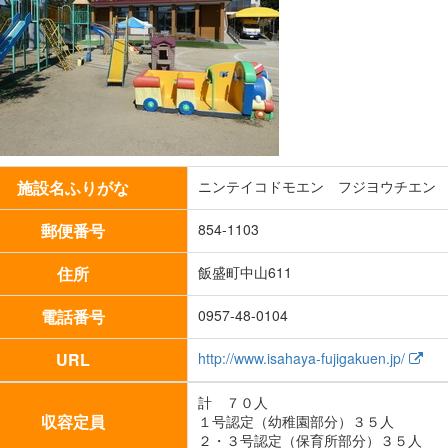
施設名ふりがな
ニンテイコドモエン フジヨウチエン
郵便番号
854-1103
住所
飯盛町中山611
電話番号
0957-48-0104
URL
http://www.isahaya-fujigakuen.jp/
計 ７０人
収容定員
１号認定（幼稚園部分）３５人
２・３号認定（保育所部分）３５人