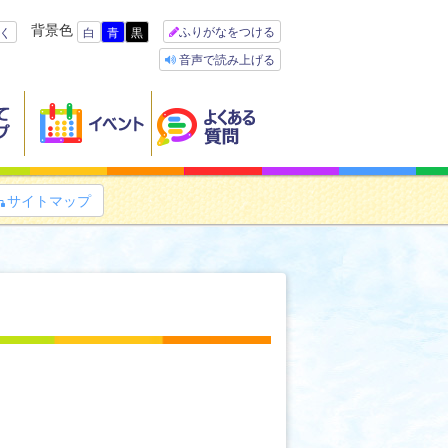
背景色
ふりがなをつける
く
白
青
黒
音声で読み上げる
サイトマップ
