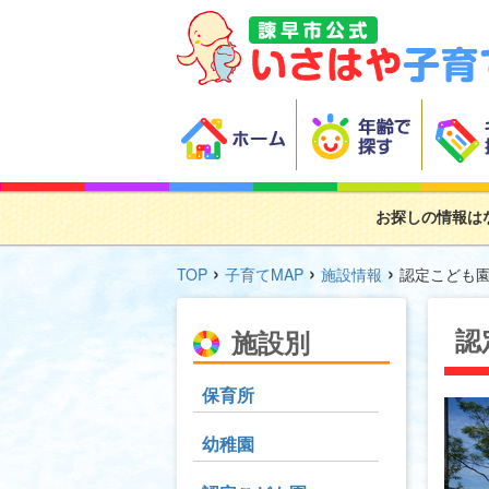
お探しの情報は
›
›
›
TOP
子育てMAP
施設情報
認定こども
認
施設別
保育所
幼稚園