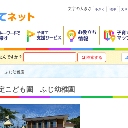
文字の大きさ
小さく
標準
大き
なんですか？
検索する

園 ふじ幼稚園
定こども園 ふじ幼稚園