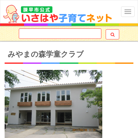
Togg
navig

みやまの森学童クラブ