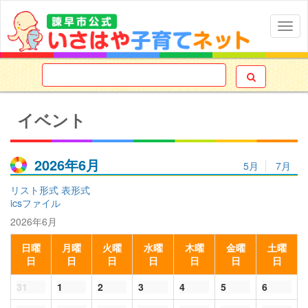
Togg
navig

イベント
2026年6月
5月
7月
リスト形式
表形式
icsファイル
2026年6月
日
曜
月
曜
火
曜
水
曜
木
曜
金
曜
土
曜
日
日
日
日
日
日
日
31
1
2
3
4
5
6