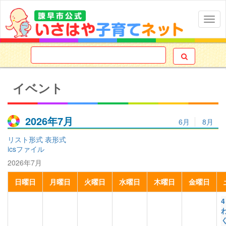
Togg
navig

イベント
2026年7月
6月
8月
リスト形式
表形式
icsファイル
2026年7月
日
曜日
月
曜日
火
曜日
水
曜日
木
曜日
金
曜日
4