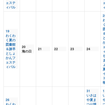
ェステ
ィバル
2
19
わくわ
く夏の
図書館
20
＆諫早
21
22
23
24
海の日
としょ
かんフ
ェステ
ィバル
31
1
いさは
26
や夏ま
わくわ
つり情