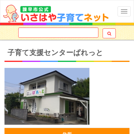
Togg
navig

子育て支援センターぱれっと