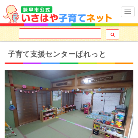
Togg
navig

子育て支援センターぱれっと