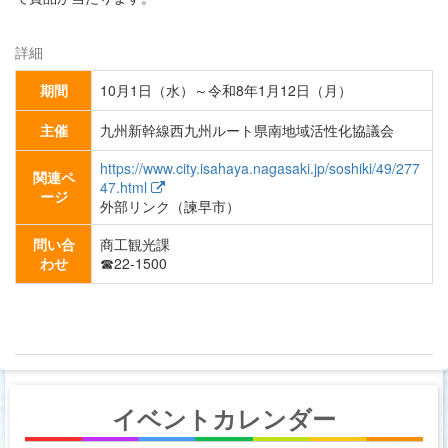
詳細
期間
10月1日（水）～令和8年1月12日（月）
主催
九州新幹線西九州ルート県南地域活性化協議会
https://www.city.isahaya.nagasaki.jp/soshiki/49/277
関連ペ
47.html
ージ
外部リンク（諫早市）
問い合
商工観光課
わせ
☎22-1500
イベントカレンダー